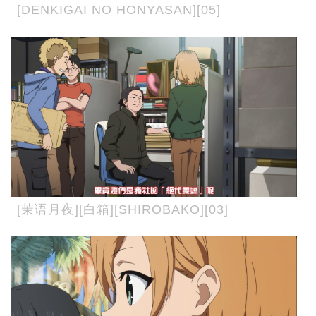
[DENKIGAI NO HONYASAN][05]
[茉语月夜][白箱][SHIROBAKO][03]