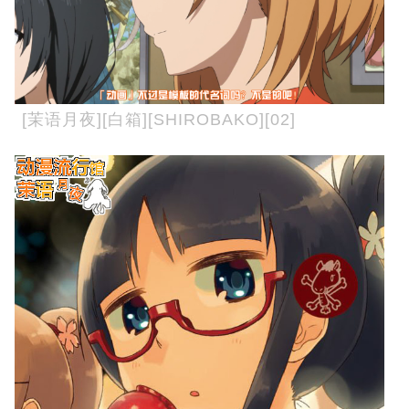
[茉语月夜][白箱][SHIROBAKO][02]