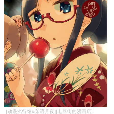
[动漫流行馆&茉语月夜][电器街的漫画店]