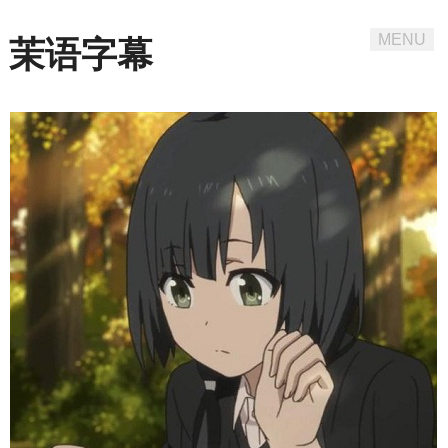
MENU
茉语字幕
Skip
to
content