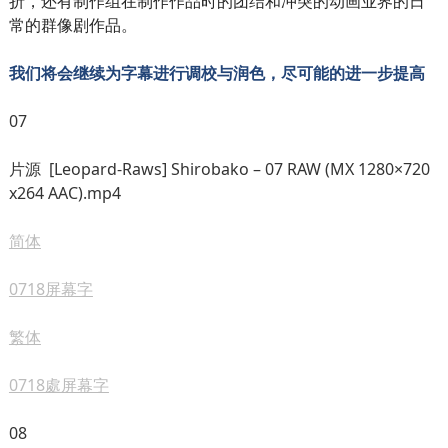
折，还有制作组在制作作品时的团结和冲突的动画业界的日
常的群像剧作品。
我们将会继续为字幕进行调校与润色，尽可能的进一步提高
07
片源 [Leopard-Raws] Shirobako – 07 RAW (MX 1280×720
x264 AAC).mp4
简体
0718屏幕字
繁体
0718處屏幕字
08