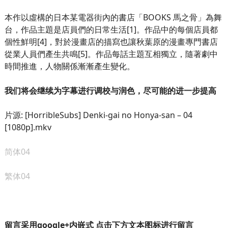
本作以虛構的日本某電器街內的書店「BOOKS 馬之骨」為舞
台，作品主題是店員們的日常生活[1]。作品中的每個店員都
個性鮮明[4]，對於漫畫店的描寫也讓秋葉原的漫畫專門書店
從業人員們產生共鳴[5]。作品每話主題互相獨立，隨著劇中
時間推進，人物關係漸漸產生變化。
我们将会继续为字幕进行调校与润色，尽可能的进一步提高
片源: [HorribleSubs] Denki-gai no Honya-san – 04
[1080p].mkv
简体04
繁体04
留言采用google+内嵌式 点击下方文本图标进行留言