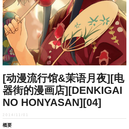
[动漫流行馆&茉语月夜][电
器街的漫画店][DENKIGAI
NO HONYASAN][04]
2014/11/01
概要