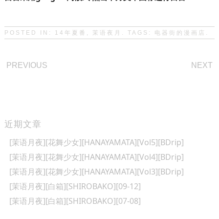
POSTED IN:
14年夏番
,
茉语夜月
. TAGS:
电器街的漫画店
.
POST
PREVIOUS
NEXT
NAVIGATION
近期文章
[茉语月夜][花舞少女][HANAYAMATA][Vol5][BDrip]
[茉语月夜][花舞少女][HANAYAMATA][Vol4][BDrip]
[茉语月夜][花舞少女][HANAYAMATA][Vol3][BDrip]
[茉语月夜][白箱][SHIROBAKO][09-12]
[茉语月夜][白箱][SHIROBAKO][07-08]