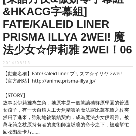
&HKACG字幕組]
FATE/KALEID LINER
PRISMA ILLYA 2WEI! 魔
法少女☆伊莉雅 2WEI！06
2014/08/13
【動畫名稱】Fate/kaleid liner プリズマ☆イリヤ 2wei!
【官方網站】http://anime.prisma-illya.jp/
【STORY】
故事以伊莉雅為主角，她原本是一個就讀穗群原學園的普通
女孩子，有一天自稱人工天然精靈的魔法露比萬花筒之杖突
然飛了進來，強制地被繫結契約，成為魔法少女伊莉雅。被
萬花筒之杖原持有者的魔術師遠坂凜的命令之下，被迫幫忙
回收階級卡片……