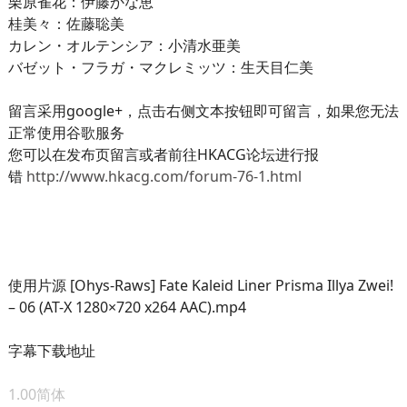
栗原雀花：伊藤かな恵
桂美々：佐藤聡美
カレン・オルテンシア：小清水亜美
バゼット・フラガ・マクレミッツ：生天目仁美
留言采用google+，点击右侧文本按钮即可留言，如果您无法
正常使用谷歌服务
您可以在发布页留言或者前往HKACG论坛进行报
错
http://www.hkacg.com/forum-76-1.html
使用片源 [Ohys-Raws] Fate Kaleid Liner Prisma Illya Zwei!
– 06 (AT-X 1280×720 x264 AAC).mp4
字幕下载地址
1.00简体