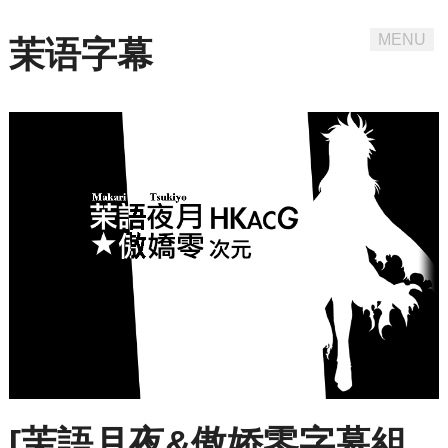
MENU
茉语字幕
Skip
to
content
[茉語月夜&傲娇零字幕組