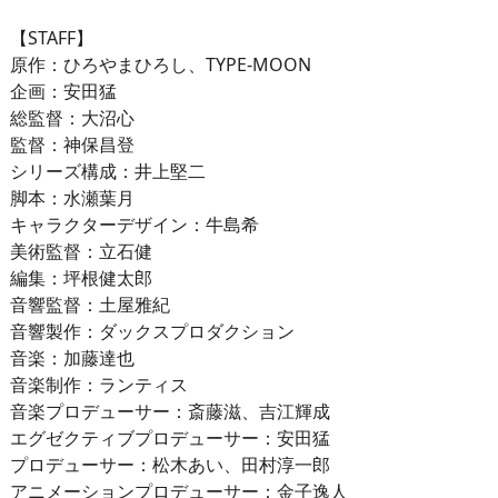
【STAFF】
原作：ひろやまひろし、TYPE-MOON
企画：安田猛
総監督：大沼心
監督：神保昌登
シリーズ構成：井上堅二
脚本：水瀬葉月
キャラクターデザイン：牛島希
美術監督：立石健
編集：坪根健太郎
音響監督：土屋雅紀
音響製作：ダックスプロダクション
音楽：加藤達也
音楽制作：ランティス
音楽プロデューサー：斎藤滋、吉江輝成
エグゼクティブプロデューサー：安田猛
プロデューサー：松木あい、田村淳一郎
アニメーションプロデューサー：金子逸人