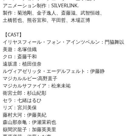
アニメーション制作：SILVERLINK.
製作：菊池剛、金子逸人、斎藤滋、武智恒雄、
土橋哲也、熊谷宜和、平田哲、木場正博
【CAST】
イリヤスフィール・フォン・アインツベルン：門脇舞以
美遊：名塚佳織
クロ：斎藤千和
遠坂凛：植田佳奈
ルヴィアゼリッタ・エーデルフェルト：伊藤静
マジカルルビー:高野直子
マジカルサファイア：松来未祐
衛宮士郎：杉山紀彰
セラ：七緒はるひ
リズ：宮川美保
藤村大河：伊藤美紀
森山那奈亀：伊瀬茉莉也
嶽間沢龍子：加藤英美里