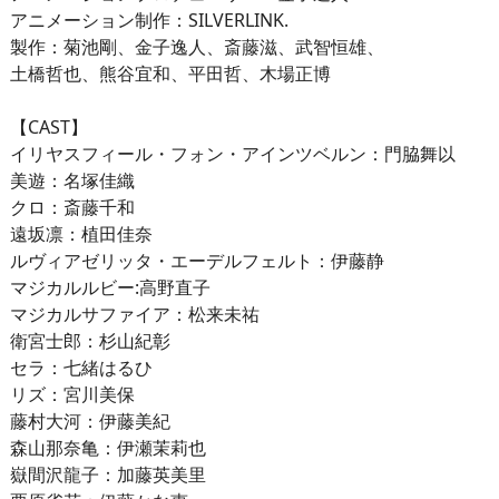
アニメーション制作：SILVERLINK.
製作：菊池剛、金子逸人、斎藤滋、武智恒雄、
土橋哲也、熊谷宜和、平田哲、木場正博
【CAST】
イリヤスフィール・フォン・アインツベルン：門脇舞以
美遊：名塚佳織
クロ：斎藤千和
遠坂凛：植田佳奈
ルヴィアゼリッタ・エーデルフェルト：伊藤静
マジカルルビー:高野直子
マジカルサファイア：松来未祐
衛宮士郎：杉山紀彰
セラ：七緒はるひ
リズ：宮川美保
藤村大河：伊藤美紀
森山那奈亀：伊瀬茉莉也
嶽間沢龍子：加藤英美里