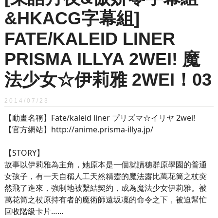
&HKACG字幕組]
FATE/KALEID LINER
PRISMA ILLYA 2WEI! 魔
法少女☆伊莉雅 2WEI！03
2014/07/23
【動畫名稱】Fate/kaleid liner プリズマ☆イリヤ 2wei!
【官方網站】http://anime.prisma-illya.jp/
【STORY】
故事以伊莉雅為主角，她原本是一個就讀穗群原學園的普通
女孩子，有一天自稱人工天然精靈的魔法露比萬花筒之杖突
然飛了進來，強制地被繫結契約，成為魔法少女伊莉雅。被
萬花筒之杖原持有者的魔術師遠坂凜的命令之下，被迫幫忙
回收階級卡片……