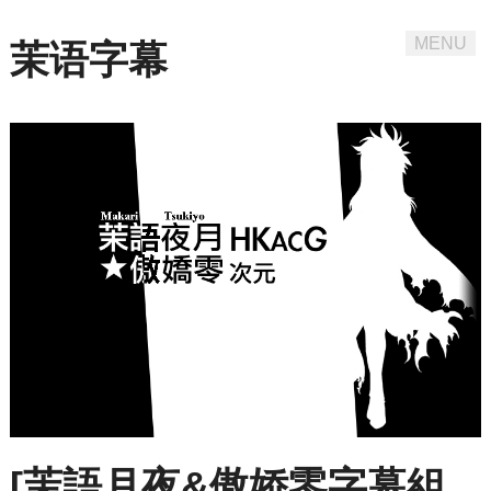
MENU
茉语字幕
Skip
to
content
[茉語月夜&傲娇零字幕組