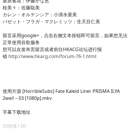
栗原雀花：伊藤かな恵
桂美々：佐藤聡美
カレン・オルテンシア：小清水亜美
バゼット・フラガ・マクレミッツ：生天目仁美
留言采用google+，点击右侧文本按钮即可留言，如果您无法
正常使用谷歌服务
您可以在发布页留言或者前往HKACG论坛进行报
错
http://www.hkacg.com/forum-76-1.html
使用片源 [HorribleSubs] Fate Kaleid Liner PRISMA ILYA
2wei! – 03 [1080p].mkv
字幕下载地址
03简体1.00