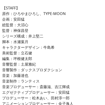
【STAFF】
原作：ひろやまひろし、TYPE-MOON
企画：安田猛
総監督：大沼心
監督：神保昌登
シリーズ構成：井上堅二
脚本：水瀬葉月
キャラクターデザイン：牛島希
美術監督：立石健
編集：坪根健太郎
音響監督：土屋雅紀
音響製作：ダックスプロダクション
音楽：加藤達也
音楽制作：ランティス
音楽プロデューサー：斎藤滋、吉江輝成
エグゼクティブプロデューサー：安田猛
プロデューサー：松木あい、田村淳一郎
アニメーションプロデューサー：金子逸人